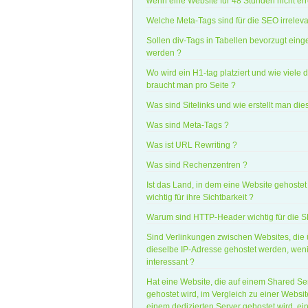
wenn eine Website für 48 Stunden nicht erre
Welche Meta-Tags sind für die SEO irreleva
Sollen div-Tags in Tabellen bevorzugt eing
werden ?
Wo wird ein H1-tag platziert und wie viele 
braucht man pro Seite ?
Was sind Sitelinks und wie erstellt man die
Was sind Meta-Tags ?
Was ist URL Rewriting ?
Was sind Rechenzentren ?
Ist das Land, in dem eine Website gehostet 
wichtig für ihre Sichtbarkeit ?
Warum sind HTTP-Header wichtig für die 
Sind Verlinkungen zwischen Websites, die
dieselbe IP-Adresse gehostet werden, wen
interessant ?
Hat eine Website, die auf einem Shared Se
gehostet wird, im Vergleich zu einer Website
einem dedizierten Server gehostet wird, ei