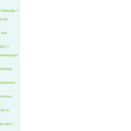
r Website ?
ll wie
n den
 SEO ?
eiterungen
lacklist
Maßnahmen
aschinen
ten in
en aus ?