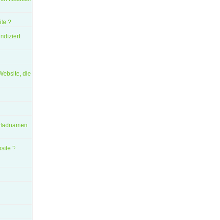
ite ?
ndiziert
Website, die
 Pfadnamen
site ?