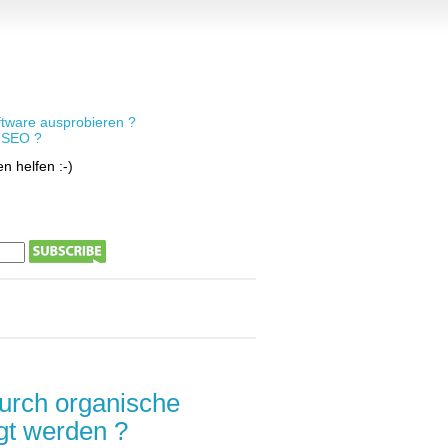
tware ausprobieren ?
e SEO ?
n helfen :-)
 durch organische
gt werden ?