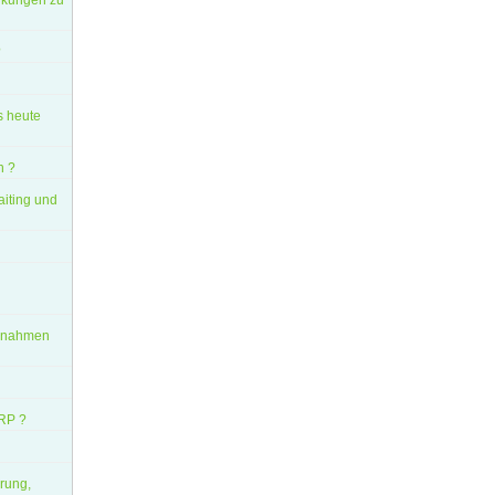
inkungen zu
?
s heute
n ?
aiting und
aßnahmen
ERP ?
erung,