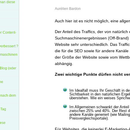
man diese
Aurélien Bardon
Auch hier ist es nicht möglich, eine allg
Der Anteil des Traffics, der von natürlich
er Content-
Suchmaschinenergebnissen (Off-Brand) k
Website sehr unterschiedlich. Das Traffic
verbessert ?
die für die SEO sowie für andere Kanäle 
chmaschinen
der Größe der Website sowie vom Wett
abhängig.
 Blog (oder
Zwei wichtige Punkte dürfen nicht v
ine
Im Idealfall muss Ihr Geschäft in d
Sichtbarkeit in den natürlichen Erg
n nach dem
überstehen. Wie ein weises Sprichwor
Im Allgemeinen schwankt der Antei
-Tag
zwischen 25% und 40%. Der Rest des
andere Kanäle generiert (wie Mailin
Preisvergleichsportale).
iese
Für Websites, die keinerlei E-Marketing-A