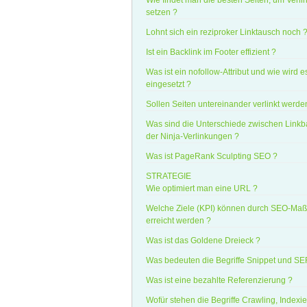
Wie findet man die besten Seiten, um Verl
setzen ?
Lohnt sich ein reziproker Linktausch noch 
Ist ein Backlink im Footer effizient ?
Was ist ein nofollow-Attribut und wie wird e
eingesetzt ?
Sollen Seiten untereinander verlinkt werde
Was sind die Unterschiede zwischen Linkb
der Ninja-Verlinkungen ?
Was ist PageRank Sculpting SEO ?
STRATEGIE
Wie optimiert man eine URL ?
Welche Ziele (KPI) können durch SEO-M
erreicht werden ?
Was ist das Goldene Dreieck ?
Was bedeuten die Begriffe Snippet und S
Was ist eine bezahlte Referenzierung ?
Wofür stehen die Begriffe Crawling, Indexi