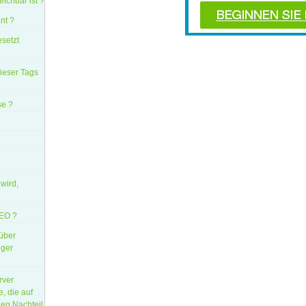
ichbar ist ?
nt ?
esetzt
dieser Tags
se ?
wird,
SEO ?
 über
iger
rver
, die auf
nen Nachteil