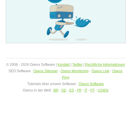
© 2008 - 2026 Oseox Software |
Kontakt
|
Twitter
|
Rechtliche Informationen
SEO Software :
Oseox Sitemap
-
Oseox Monitoring
-
Oseox Link
-
Oseox
Ping
Tutorials über unsere Software :
Oseox Software
Oseox in der Welt :
BR
-
DE
-
ES
-
FR
-
IT
-
PT
-
US/EN