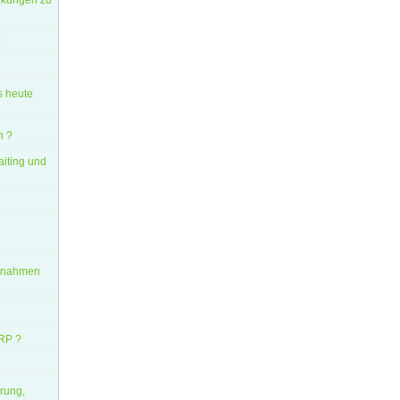
inkungen zu
?
s heute
n ?
aiting und
aßnahmen
ERP ?
erung,