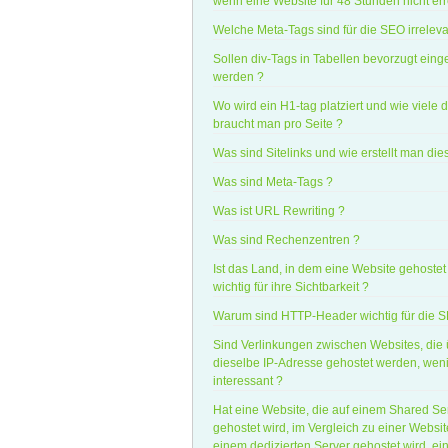
wenn eine Website für 48 Stunden nicht erre
Welche Meta-Tags sind für die SEO irreleva
Sollen div-Tags in Tabellen bevorzugt eing
werden ?
Wo wird ein H1-tag platziert und wie viele 
braucht man pro Seite ?
Was sind Sitelinks und wie erstellt man die
Was sind Meta-Tags ?
Was ist URL Rewriting ?
Was sind Rechenzentren ?
Ist das Land, in dem eine Website gehostet 
wichtig für ihre Sichtbarkeit ?
Warum sind HTTP-Header wichtig für die 
Sind Verlinkungen zwischen Websites, die
dieselbe IP-Adresse gehostet werden, wen
interessant ?
Hat eine Website, die auf einem Shared Se
gehostet wird, im Vergleich zu einer Website
einem dedizierten Server gehostet wird, ei