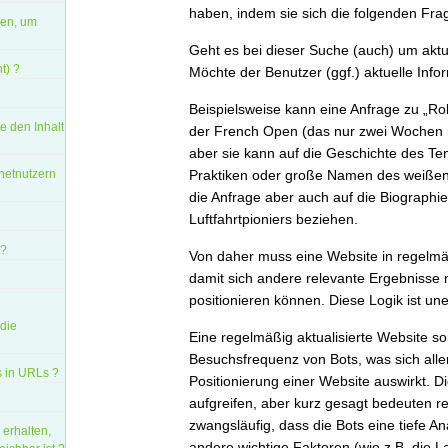
haben, indem sie sich die folgenden Frag
den, um
Geht es bei dieser Suche (auch) um aktu
t) ?
Möchte der Benutzer (ggf.) aktuelle Inf
Beispielsweise kann eine Anfrage zu „Ro
e den Inhalt
der French Open (das nur zwei Wochen im
aber sie kann auf die Geschichte des Ten
rnetnutzern
Praktiken oder große Namen des weißen 
die Anfrage aber auch auf die Biographi
Luftfahrtpioniers beziehen.
 ?
Von daher muss eine Website in regelmä
damit sich andere relevante Ergebnisse 
positionieren können. Diese Logik ist uner
 die
Eine regelmäßig aktualisierte Website so
Besuchsfrequenz von Bots, was sich allerd
 in URLs ?
Positionierung einer Website auswirkt. 
aufgreifen, aber kurz gesagt bedeuten 
zwangsläufig, dass die Bots eine tiefe A
erhalten,
andere wichtige Faktoren (wie z.B. die L