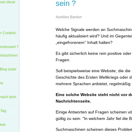
sein ?
man diese
Aurélien Bardon
Welche Signale werden an Suchmaschin
er Content-
häufig aktualisiert wird? Und im Gegentei
„eingefrorenem“ Inhalt halten?
verbessert ?
Es gibt sicherlich keine rein positive od
chmaschinen
Fragen.
 Blog (oder
Soll beispielsweise eine Website, die di
Geschichte des Ersten Weltkriegs oder d
ine
mehrere Sprachen anbietet, regelmäßig a
Eine solche Website steht nicht vor 
n nach dem
Nachrichtenseite.
-Tag
Einige Antworten auf Fragen scheinen völ
gültig zu sein: "In welchem Jahr fiel die 
iese
Suchmaschinen scheinen dieses Problem 