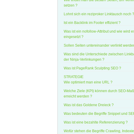
Wie findet man die besten Seiten, um Verl
setzen ?
Lohnt sich ein reziproker Linktausch noch 
Ist ein Backlink im Footer effizient ?
Was ist ein nofollow-Attribut und wie wird e
eingesetzt ?
Sollen Seiten untereinander verlinkt werde
Was sind die Unterschiede zwischen Linkb
der Ninja-Verlinkungen ?
Was ist PageRank Sculpting SEO ?
STRATEGIE
Wie optimiert man eine URL ?
Welche Ziele (KPI) können durch SEO-M
erreicht werden ?
Was ist das Goldene Dreieck ?
Was bedeuten die Begriffe Snippet und S
Was ist eine bezahlte Referenzierung ?
Wofür stehen die Begriffe Crawling, Indexi