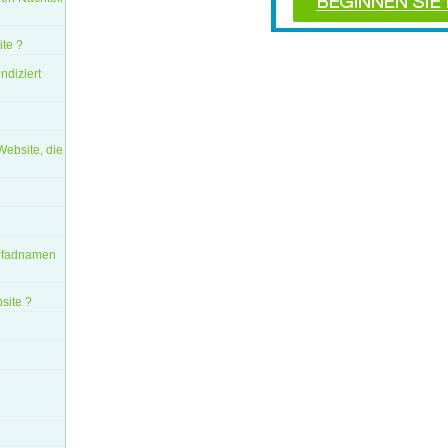
ite ?
ndiziert
Website, die
 Pfadnamen
site ?