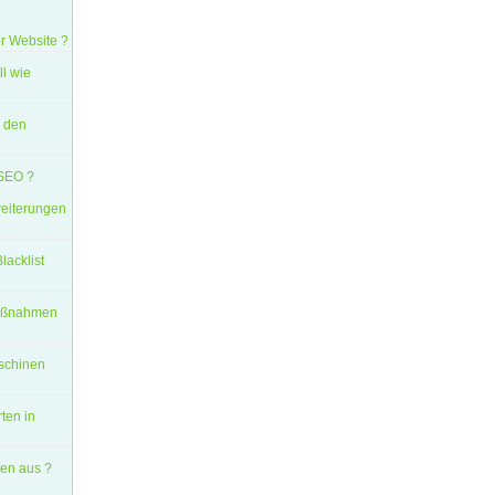
r Website ?
ll wie
n den
 SEO ?
eiterungen
lacklist
Maßnahmen
aschinen
ten in
en aus ?