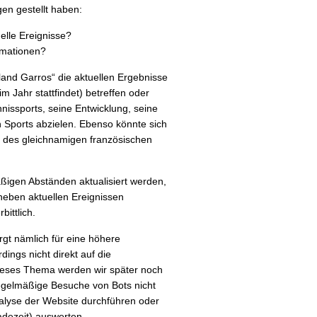
en gestellt haben:
elle Ereignisse?
ormationen?
land Garros“ die aktuellen Ergebnisse
 Jahr stattfindet) betreffen oder
nissports, seine Entwicklung, seine
Sports abzielen. Ebenso könnte sich
e des gleichnamigen französischen
ßigen Abständen aktualisiert werden,
neben aktuellen Ereignissen
bittlich.
rgt nämlich für eine höhere
ings nicht direkt auf die
Dieses Thema werden wir später noch
regelmäßige Besuche von Bots nicht
nalyse der Website durchführen oder
adezeit) auswerten.