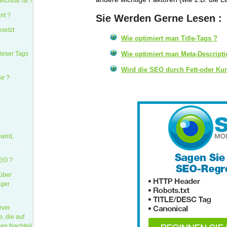
ichbar ist ?
nt ?
Sie Werden Gerne Lesen :
esetzt
Wie optimiert man Title-Tags ?
dieser Tags
Wie optimiert man Meta-Descripti
Wird die SEO durch Fett-oder Kurs
se ?
wird,
SEO ?
 über
iger
rver
, die auf
nen Nachteil