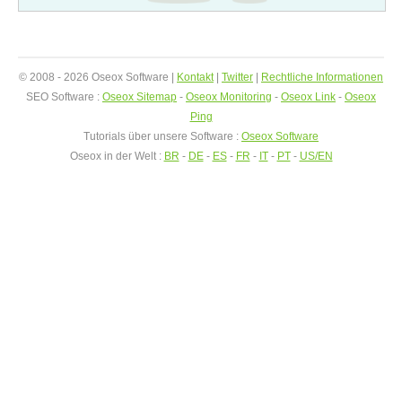
© 2008 - 2026 Oseox Software |
Kontakt
|
Twitter
|
Rechtliche Informationen
SEO Software :
Oseox Sitemap
-
Oseox Monitoring
-
Oseox Link
-
Oseox
Ping
Tutorials über unsere Software :
Oseox Software
Oseox in der Welt :
BR
-
DE
-
ES
-
FR
-
IT
-
PT
-
US/EN