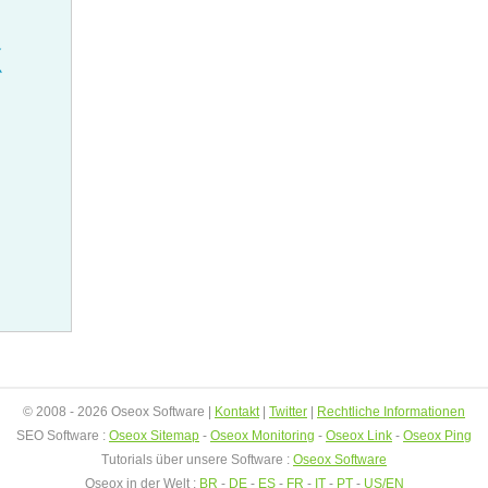
© 2008 - 2026 Oseox Software |
Kontakt
|
Twitter
|
Rechtliche Informationen
SEO Software :
Oseox Sitemap
-
Oseox Monitoring
-
Oseox Link
-
Oseox Ping
Tutorials über unsere Software :
Oseox Software
Oseox in der Welt :
BR
-
DE
-
ES
-
FR
-
IT
-
PT
-
US/EN