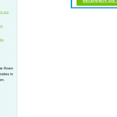
ks zur
ks
nks
die Ihnen
bsites in
en.