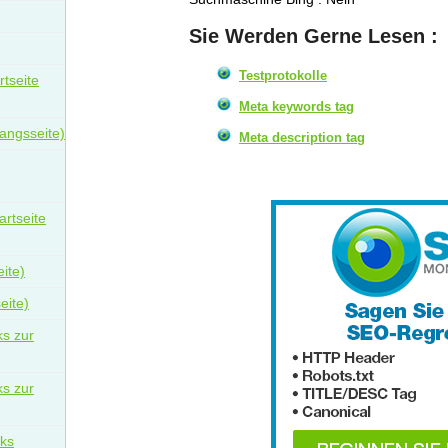
Sie Werden Gerne Lesen :
Testprotokolle
rtseite
Meta keywords tag
angsseite)
Meta description tag
artseite
eite)
eite)
ks zur
ks zur
nks