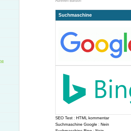
Aurélien Bardon
Suchmaschine
che
SEO Test : HTML kommentar
Suchmaschine Google : Nein
Suchmaschine Bing : Nein