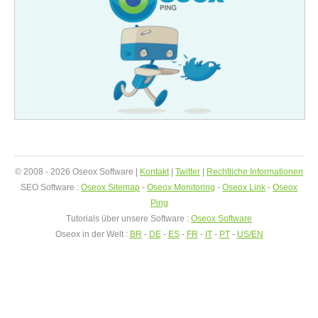
© 2008 - 2026 Oseox Software |
Kontakt
|
Twitter
|
Rechtliche Informationen
SEO Software :
Oseox Sitemap
-
Oseox Monitoring
-
Oseox Link
-
Oseox
Ping
Tutorials über unsere Software :
Oseox Software
Oseox in der Welt :
BR
-
DE
-
ES
-
FR
-
IT
-
PT
-
US/EN